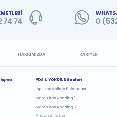
ZMETLERİ
WHATSA
 74 74
0 (53
HAKKIMIZDA
KARIYER
alışma
YDS & YÖKDİL Kitapları
İngilizce Kelime Bulmacası
More Than Reading 1
More Than Reading 2
ÖSYM Kelimeleri