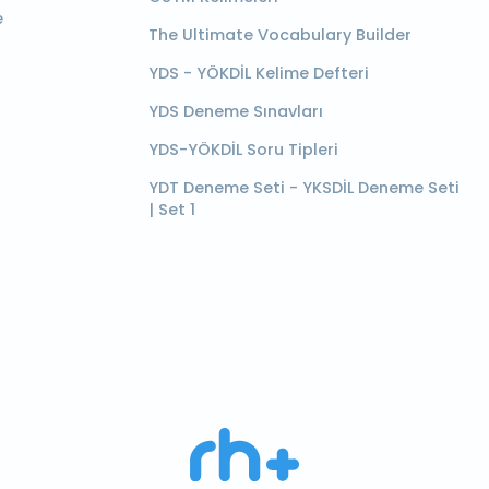
e
The Ultimate Vocabulary Builder
YDS - YÖKDİL Kelime Defteri
YDS Deneme Sınavları
YDS-YÖKDİL Soru Tipleri
YDT Deneme Seti - YKSDİL Deneme Seti
| Set 1