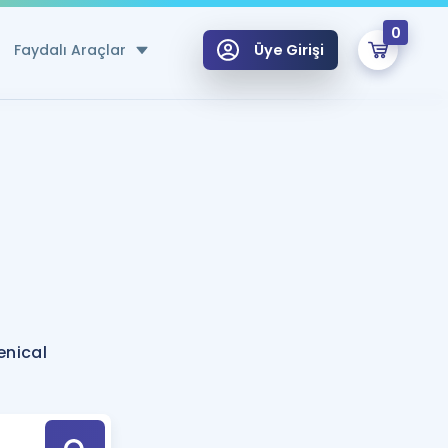
0
Faydalı Araçlar
Üye Girişi
klar
n Ücretsiz Kaynaklar
 için Özel Sözlük
Sepetin Şu An Boş.
ma
uan Hesaplama Aracı
i Hoca ile seni sınava hazırlayacak onlarca eğitim seni bekliyor!
Şifremi Hatırlamıyorum
GİRİŞ YAP
enical
azırlananlar için Öneriler
kvimi
ÜYE DEĞİLİM
arı Tek Takvimde