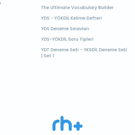
e
The Ultimate Vocabulary Builder
YDS - YÖKDİL Kelime Defteri
YDS Deneme Sınavları
YDS-YÖKDİL Soru Tipleri
YDT Deneme Seti - YKSDİL Deneme Seti
| Set 1