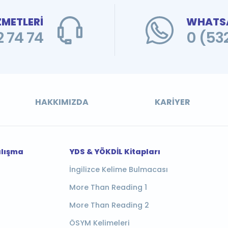
ZMETLERİ
WHATSA
 74 74
0 (53
HAKKIMIZDA
KARIYER
alışma
YDS & YÖKDİL Kitapları
İngilizce Kelime Bulmacası
More Than Reading 1
More Than Reading 2
ÖSYM Kelimeleri