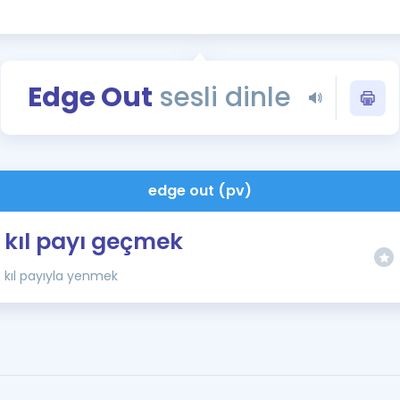
Kampanyalar
Eğitim ve Kitaplar
Blog
Edge Out
sesli dinle
YDS - YÖKDİL Tüm S
İngilizce Gram
İngilizce Gramer
edge out (pv)
kıl payı geçmek
kıl payıyla yenmek