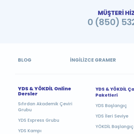
MÜŞTERİ Hİ
0 (850) 532
BLOG
İNGILIZCE GRAMER
YDS & YÖKDİL Online
YDS & YÖKDİL Ç
Dersler
Paketleri
Sıfırdan Akademik Çeviri
YDS Başlangıç
Grubu
YDS İleri Seviye
YDS Express Grubu
YÖKDİL Başlangıç
YDS Kampı