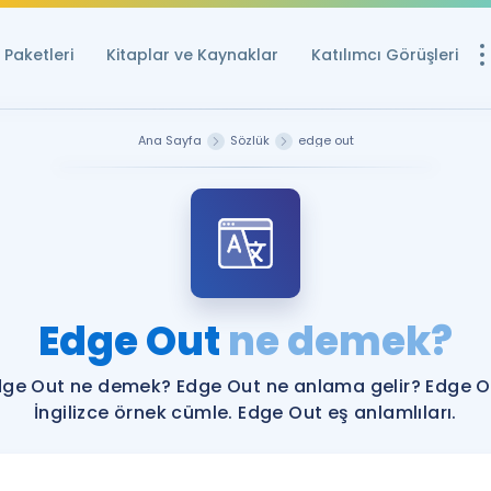
Paketleri
Kitaplar ve Kaynaklar
Katılımcı Görüşleri
Ücretsiz Kayna
Ana Sayfa
Sözlük
edge out
YDS ve YÖKDİL içi
Sözlük
İngilizce Sınavları
Puan Hesapla
Edge Out
ne demek?
YDS ve YÖKDİL P
Remz
Rehberlik Aracı
dge Out ne demek? Edge Out ne anlama gelir? Edge O
YDS ve YÖKDİL'e H
İngilizce örnek cümle. Edge Out eş anlamlıları.
ÖSYM Sınav Ta
Tüm ÖSYM Sınavl