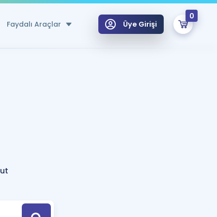
0
Faydalı Araçlar
Üye Girişi
klar
n Ücretsiz Kaynaklar
 için Özel Sözlük
Sepetin Şu An Boş.
ma
uan Hesaplama Aracı
i Hoca ile seni sınava hazırlayacak onlarca eğitim seni bekliyor!
Şifremi Hatırlamıyorum
GİRİŞ YAP
ut
azırlananlar için Öneriler
kvimi
ÜYE DEĞİLİM
arı Tek Takvimde