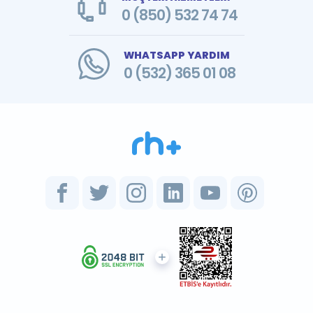
0 (850) 532 74 74
WHATSAPP YARDIM
0 (532) 365 01 08