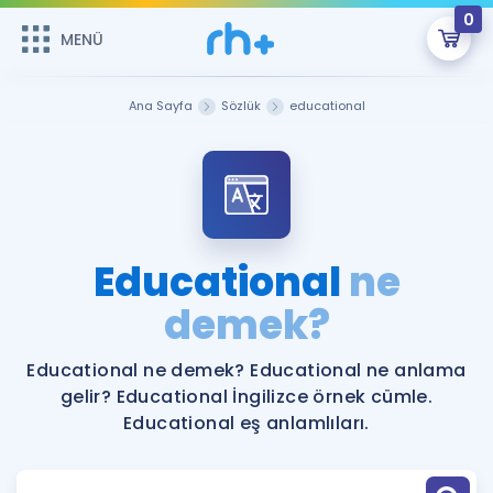
0
MENÜ
MENÜ
Üye Girişi
Ana Sayfa
Sözlük
educational
Online Dersler
Sepetin Şu An Boş.
Çalışma Paketleri
Remzi Hoca ile seni sınava hazırlayacak onlarca eğitim seni
bekliyor!
Kitaplar ve Kaynaklar
GİRİŞ YAP
Educational
ne
Katılımcı Görüşleri
demek?
Şifremi Hatırlamıyorum
ÜYE DEĞİLİM
Faydalı Araçlar
Educational ne demek? Educational ne anlama
gelir? Educational İngilizce örnek cümle.
Ücretsiz Kaynaklar
Blog
İngilizce Gramer
Educational eş anlamlıları.
Hakkımızda
Kariyer
Sözlük
Soru & Cevap
İletişim