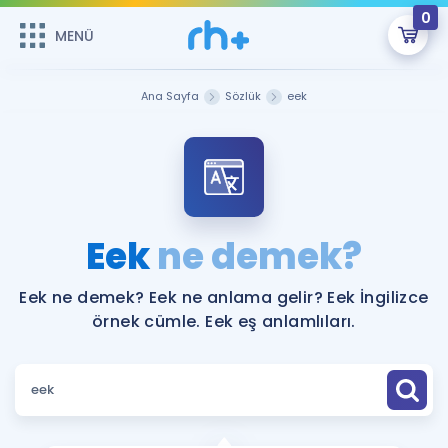
0
MENÜ
MENÜ
Üye Girişi
Ana Sayfa
Sözlük
eek
Online Dersler
Sepetin Şu An Boş.
Çalışma Paketleri
Remzi Hoca ile seni sınava hazırlayacak onlarca eğitim seni
bekliyor!
Kitaplar ve Kaynaklar
GİRİŞ YAP
Eek
ne demek?
Katılımcı Görüşleri
Şifremi Hatırlamıyorum
Eek ne demek? Eek ne anlama gelir? Eek İngilizce
örnek cümle. Eek eş anlamlıları.
ÜYE DEĞİLİM
Faydalı Araçlar
Ücretsiz Kaynaklar
Blog
İngilizce Gramer
Hakkımızda
Kariyer
Sözlük
Soru & Cevap
İletişim