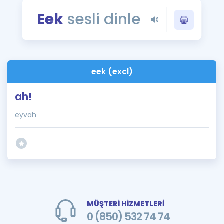
Puan Hesaplama
Eek
sesli dinle
Rehberlik Aracı
ÖSYM Sınav Takvimi
eek (excl)
Kampanyalar
ah!
Blog
eyvah
İngilizce Gramer
MÜŞTERİ HİZMETLERİ
0 (850) 532 74 74