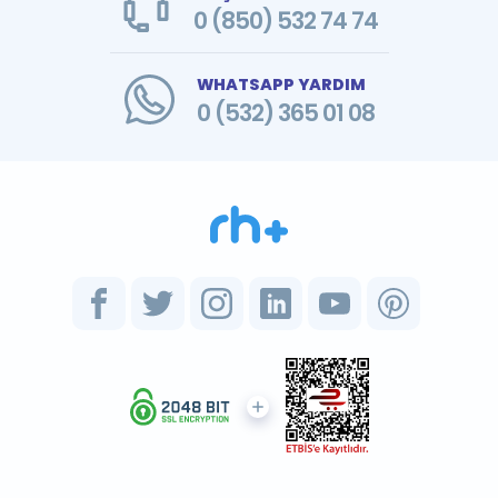
0 (850) 532 74 74
WHATSAPP YARDIM
0 (532) 365 01 08