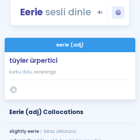
Puan Hesaplama
Eerie
sesli dinle
Rehberlik Aracı
ÖSYM Sınav Takvimi
eerie (adj)
Kampanyalar
tüyler ürpertici
Blog
korku dolu, esrarengiz
İngilizce Gramer
Eerie (adj) Collocations
slightly eerie :
biraz ürkütücü