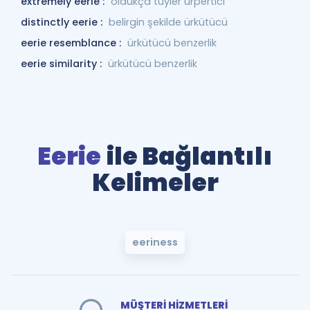
extremely eerie :
oldukça tüyler ürpertici
distinctly eerie :
belirgin şekilde ürkütücü
eerie resemblance :
ürkütücü benzerlik
eerie similarity :
ürkütücü benzerlik
Eerie
ile Bağlantılı
Kelimeler
eeriness
MÜŞTERİ HİZMETLERİ