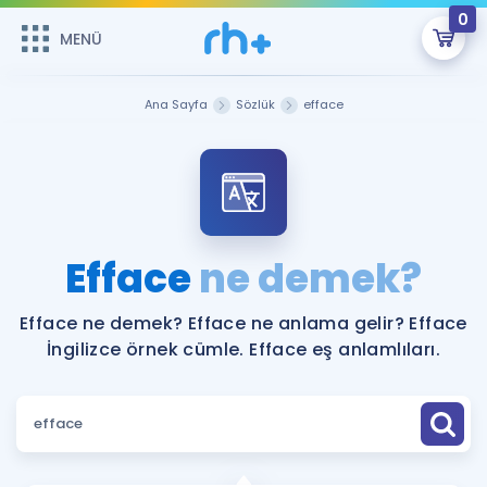
0
MENÜ
MENÜ
Üye Girişi
Ana Sayfa
Sözlük
efface
Online Dersler
Sepetin Şu An Boş.
Çalışma Paketleri
Remzi Hoca ile seni sınava hazırlayacak onlarca eğitim seni
bekliyor!
Kitaplar ve Kaynaklar
GİRİŞ YAP
Efface
ne demek?
Katılımcı Görüşleri
Şifremi Hatırlamıyorum
Efface ne demek? Efface ne anlama gelir? Efface
İngilizce örnek cümle. Efface eş anlamlıları.
ÜYE DEĞİLİM
Faydalı Araçlar
Ücretsiz Kaynaklar
Blog
İngilizce Gramer
Hakkımızda
Kariyer
Sözlük
Soru & Cevap
İletişim