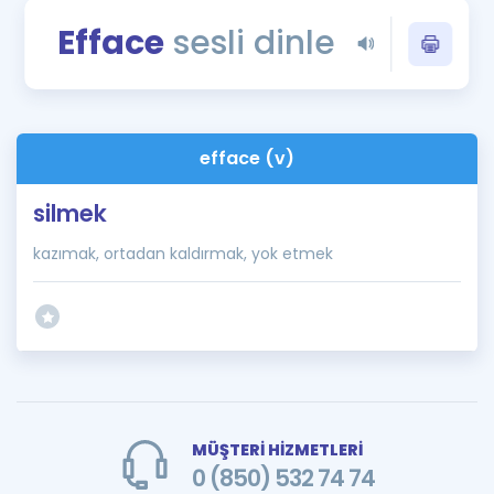
Puan Hesaplama
Efface
sesli dinle
Rehberlik Aracı
ÖSYM Sınav Takvimi
efface (v)
Kampanyalar
silmek
Blog
kazımak, ortadan kaldırmak, yok etmek
İngilizce Gramer
MÜŞTERİ HİZMETLERİ
0 (850) 532 74 74