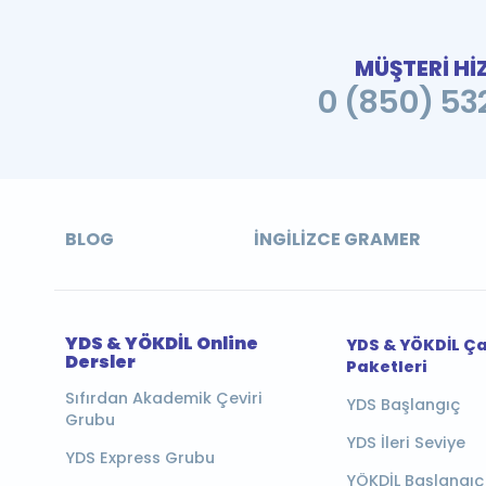
MÜŞTERİ Hİ
0 (850) 532
BLOG
İNGILIZCE GRAMER
YDS & YÖKDİL Online
YDS & YÖKDİL Ç
Dersler
Paketleri
Sıfırdan Akademik Çeviri
YDS Başlangıç
Grubu
YDS İleri Seviye
YDS Express Grubu
YÖKDİL Başlangıç