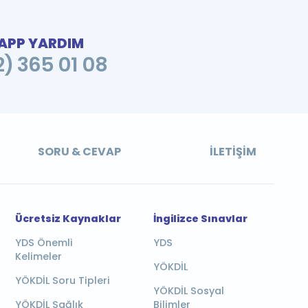
PP YARDIM
2) 365 01 08
SORU & CEVAP
İLETIŞIM
Ücretsiz Kaynaklar
İngilizce Sınavlar
YDS Önemli
YDS
Kelimeler
YÖKDİL
YÖKDİL Soru Tipleri
YÖKDİL Sosyal
YÖKDİL Sağlık
Bilimler