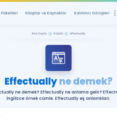
Paketleri
Kitaplar ve Kaynaklar
Katılımcı Görüşleri
Ücretsiz Kayna
Ana Sayfa
Sözlük
effectually
YDS ve YÖKDİL içi
Sözlük
İngilizce Sınavları
Puan Hesapla
Effectually
ne demek?
YDS ve YÖKDİL P
Remz
Rehberlik Aracı
ctually ne demek? Effectually ne anlama gelir? Effect
YDS ve YÖKDİL'e H
İngilizce örnek cümle. Effectually eş anlamlıları.
ÖSYM Sınav Ta
Tüm ÖSYM Sınavl