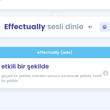
Kampanyalar
Eğitim ve Kitaplar
Blog
Effectually
sesli dinle
YDS - YÖKDİL Tüm S
İngilizce Gram
İngilizce Gramer
effectually (adv)
etkili bir şekilde
geçerli bir şekilde, istenilen sonucu yaratacak şekilde, tesirli
bir şekilde