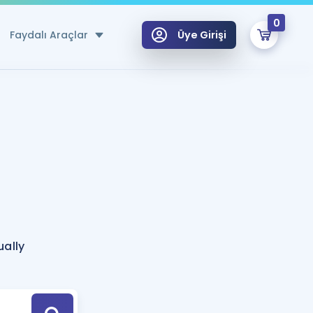
0
Faydalı Araçlar
Üye Girişi
klar
n Ücretsiz Kaynaklar
 için Özel Sözlük
Sepetin Şu An Boş.
ma
uan Hesaplama Aracı
i Hoca ile seni sınava hazırlayacak onlarca eğitim seni bekliyor!
Şifremi Hatırlamıyorum
GİRİŞ YAP
ually
azırlananlar için Öneriler
kvimi
ÜYE DEĞİLİM
arı Tek Takvimde