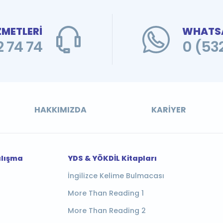
ZMETLERİ
WHATSA
 74 74
0 (53
HAKKIMIZDA
KARIYER
alışma
YDS & YÖKDİL Kitapları
İngilizce Kelime Bulmacası
More Than Reading 1
More Than Reading 2