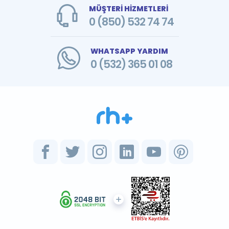
MÜŞTERİ HİZMETLERİ
0 (850) 532 74 74
WHATSAPP YARDIM
0 (532) 365 01 08