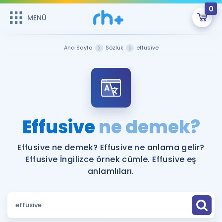
0
MENÜ
MENÜ
Üye Girişi
Ana Sayfa
Sözlük
effusive
Online Dersler
Sepetin Şu An Boş.
Çalışma Paketleri
Remzi Hoca ile seni sınava hazırlayacak onlarca eğitim seni
bekliyor!
Kitaplar ve Kaynaklar
GİRİŞ YAP
Effusive
ne demek?
Katılımcı Görüşleri
Şifremi Hatırlamıyorum
Effusive ne demek? Effusive ne anlama gelir?
Effusive İngilizce örnek cümle. Effusive eş
ÜYE DEĞİLİM
Faydalı Araçlar
anlamlıları.
Ücretsiz Kaynaklar
Blog
İngilizce Gramer
Hakkımızda
Kariyer
Sözlük
Soru & Cevap
İletişim