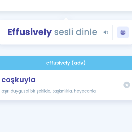
Kampanyalar
Eğitim ve Kitaplar
Blog
Effusively
sesli dinle
YDS - YÖKDİL Tüm S
İngilizce Gram
İngilizce Gramer
effusively (adv)
coşkuyla
aşırı duygusal bir şekilde, taşkınlıkla, heyecanla