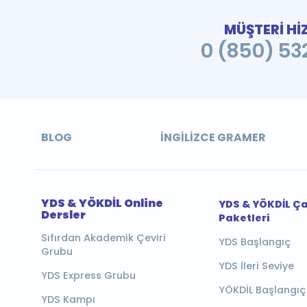
MÜŞTERİ Hİ
0 (850) 532
BLOG
İNGILIZCE GRAMER
YDS & YÖKDİL Online
YDS & YÖKDİL Ç
Dersler
Paketleri
Sıfırdan Akademik Çeviri
YDS Başlangıç
Grubu
YDS İleri Seviye
YDS Express Grubu
YÖKDİL Başlangıç
YDS Kampı