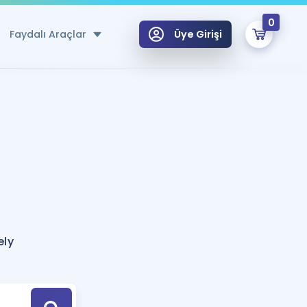
0
Faydalı Araçlar
Üye Girişi
klar
n Ücretsiz Kaynaklar
 için Özel Sözlük
Sepetin Şu An Boş.
ma
uan Hesaplama Aracı
i Hoca ile seni sınava hazırlayacak onlarca eğitim seni bekliyor!
Şifremi Hatırlamıyorum
GİRİŞ YAP
ely
azırlananlar için Öneriler
kvimi
ÜYE DEĞİLİM
arı Tek Takvimde