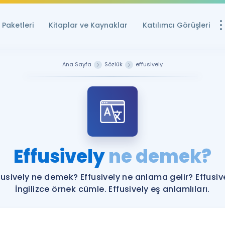
Paketleri
Kitaplar ve Kaynaklar
Katılımcı Görüşleri
Ücretsiz Kayna
Ana Sayfa
Sözlük
effusively
YDS ve YÖKDİL içi
Sözlük
İngilizce Sınavları
Puan Hesapla
Effusively
ne demek?
YDS ve YÖKDİL P
Remz
Rehberlik Aracı
fusively ne demek? Effusively ne anlama gelir? Effusiv
YDS ve YÖKDİL'e H
İngilizce örnek cümle. Effusively eş anlamlıları.
ÖSYM Sınav Ta
Tüm ÖSYM Sınavl