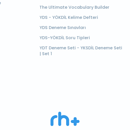
e
The Ultimate Vocabulary Builder
YDS - YÖKDİL Kelime Defteri
YDS Deneme Sınavları
YDS-YÖKDİL Soru Tipleri
YDT Deneme Seti - YKSDİL Deneme Seti
| Set 1