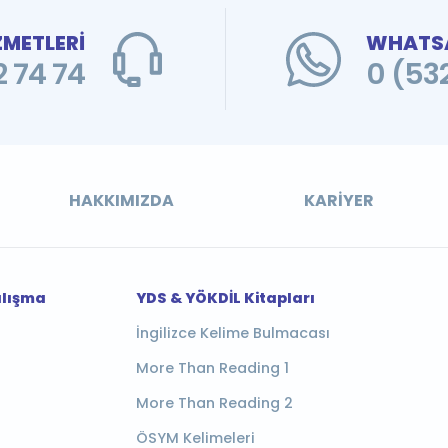
ZMETLERİ
WHATSA
 74 74
0 (53
HAKKIMIZDA
KARIYER
alışma
YDS & YÖKDİL Kitapları
İngilizce Kelime Bulmacası
More Than Reading 1
More Than Reading 2
ÖSYM Kelimeleri