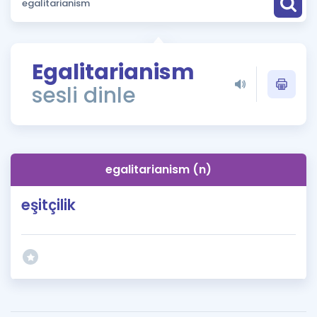
Puan Hesaplama
Rehberlik Aracı
Egalitarianism
ÖSYM Sınav Takvimi
sesli dinle
Kampanyalar
Blog
egalitarianism (n)
İngilizce Gramer
eşitçilik