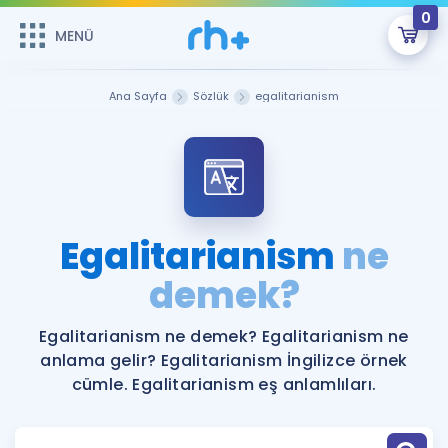
0
MENÜ
MENÜ
Üye Girişi
Ana Sayfa
Sözlük
egalitarianism
Online Dersler
Sepetin Şu An Boş.
Çalışma Paketleri
Remzi Hoca ile seni sınava hazırlayacak onlarca eğitim seni
bekliyor!
Kitaplar ve Kaynaklar
GİRİŞ YAP
Egalitarianism
ne
Katılımcı Görüşleri
demek?
Şifremi Hatırlamıyorum
ÜYE DEĞİLİM
Faydalı Araçlar
Egalitarianism ne demek? Egalitarianism ne
anlama gelir? Egalitarianism İngilizce örnek
Ücretsiz Kaynaklar
Blog
İngilizce Gramer
cümle. Egalitarianism eş anlamlıları.
Hakkımızda
Kariyer
Sözlük
Soru & Cevap
İletişim