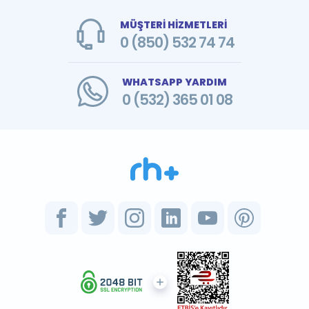
MÜŞTERİ HİZMETLERİ
0 (850) 532 74 74
WHATSAPP YARDIM
0 (532) 365 01 08