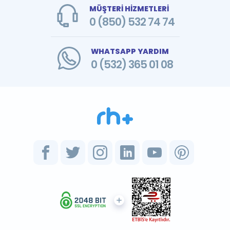
MÜŞTERİ HİZMETLERİ
0 (850) 532 74 74
WHATSAPP YARDIM
0 (532) 365 01 08