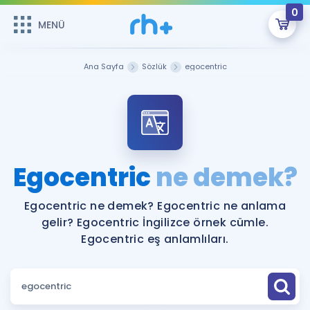
0
MENÜ
MENÜ
Üye Girişi
Ana Sayfa
Sözlük
egocentric
Online Dersler
Sepetin Şu An Boş.
Çalışma Paketleri
Remzi Hoca ile seni sınava hazırlayacak onlarca eğitim seni
bekliyor!
Kitaplar ve Kaynaklar
GİRİŞ YAP
Egocentric
ne demek?
Katılımcı Görüşleri
Şifremi Hatırlamıyorum
Egocentric ne demek? Egocentric ne anlama
gelir? Egocentric İngilizce örnek cümle.
ÜYE DEĞİLİM
Faydalı Araçlar
Egocentric eş anlamlıları.
Ücretsiz Kaynaklar
Blog
İngilizce Gramer
Hakkımızda
Kariyer
Sözlük
Soru & Cevap
İletişim