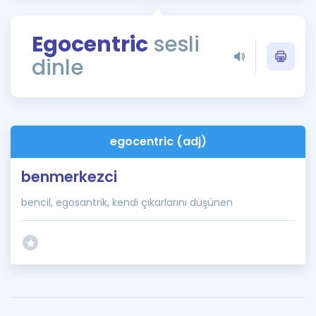
Puan Hesaplama
Egocentric
sesli
Rehberlik Aracı
dinle
ÖSYM Sınav Takvimi
Kampanyalar
Blog
egocentric (adj)
İngilizce Gramer
benmerkezci
bencil, egosantrik, kendi çıkarlarını düşünen