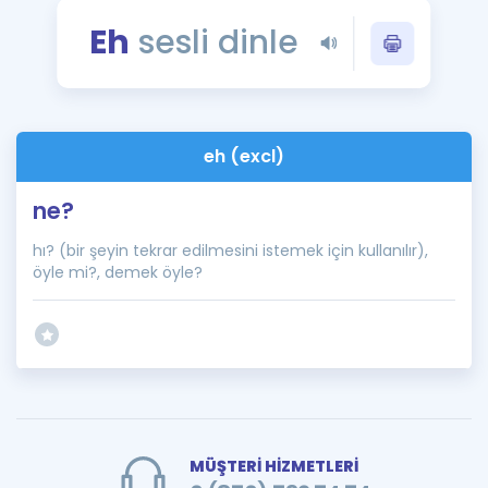
Puan Hesaplama
Eh
sesli dinle
Rehberlik Aracı
ÖSYM Sınav Takvimi
eh (excl)
Kampanyalar
ne?
Blog
hı? (bir şeyin tekrar edilmesini istemek için kullanılır),
İngilizce Gramer
öyle mi?, demek öyle?
MÜŞTERİ HİZMETLERİ