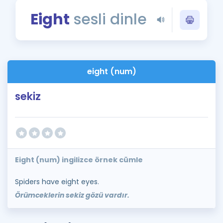
Puan Hesaplama
Eight
sesli dinle
Rehberlik Aracı
ÖSYM Sınav Takvimi
eight (num)
Kampanyalar
sekiz
Blog
İngilizce Gramer
Eight (num) ingilizce örnek cümle
Spiders have eight eyes.
Örümceklerin sekiz gözü vardır.