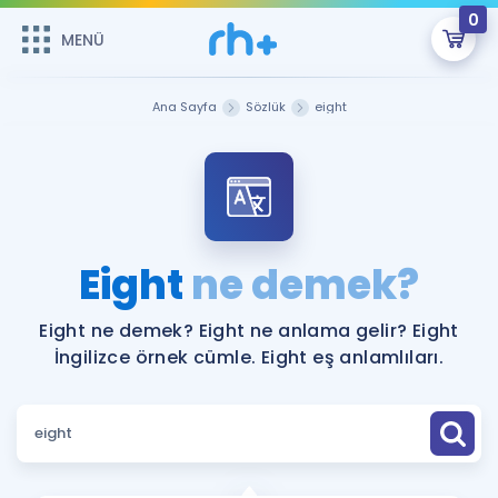
0
MENÜ
MENÜ
Üye Girişi
Ana Sayfa
Sözlük
eight
Online Dersler
Sepetin Şu An Boş.
Çalışma Paketleri
Remzi Hoca ile seni sınava hazırlayacak onlarca eğitim seni
bekliyor!
Kitaplar ve Kaynaklar
GİRİŞ YAP
Eight
ne demek?
Katılımcı Görüşleri
Şifremi Hatırlamıyorum
Eight ne demek? Eight ne anlama gelir? Eight
İngilizce örnek cümle. Eight eş anlamlıları.
ÜYE DEĞİLİM
Faydalı Araçlar
Ücretsiz Kaynaklar
Blog
İngilizce Gramer
Hakkımızda
Kariyer
Sözlük
Soru & Cevap
İletişim