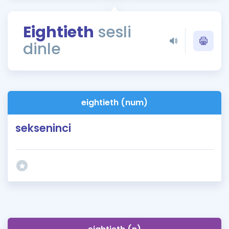
Puan Hesaplama
Eightieth
sesli
Rehberlik Aracı
dinle
ÖSYM Sınav Takvimi
Kampanyalar
Blog
eightieth (num)
İngilizce Gramer
sekseninci