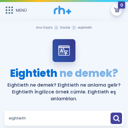
0
MENÜ
MENÜ
Üye Girişi
Ana Sayfa
Sözlük
eightieth
Online Dersler
Sepetin Şu An Boş.
Çalışma Paketleri
Remzi Hoca ile seni sınava hazırlayacak onlarca eğitim seni
bekliyor!
Kitaplar ve Kaynaklar
GİRİŞ YAP
Eightieth
ne demek?
Katılımcı Görüşleri
Şifremi Hatırlamıyorum
Eightieth ne demek? Eightieth ne anlama gelir?
Eightieth İngilizce örnek cümle. Eightieth eş
ÜYE DEĞİLİM
Faydalı Araçlar
anlamlıları.
Ücretsiz Kaynaklar
Blog
İngilizce Gramer
Hakkımızda
Kariyer
Sözlük
Soru & Cevap
İletişim