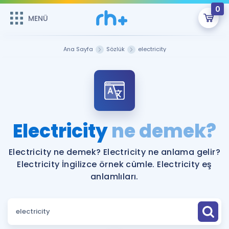
0
MENÜ
MENÜ
Üye Girişi
Ana Sayfa
Sözlük
electricity
Online Dersler
Sepetin Şu An Boş.
Çalışma Paketleri
Remzi Hoca ile seni sınava hazırlayacak onlarca eğitim seni
bekliyor!
Kitaplar ve Kaynaklar
GİRİŞ YAP
Electricity
ne demek?
Katılımcı Görüşleri
Şifremi Hatırlamıyorum
Electricity ne demek? Electricity ne anlama gelir?
Electricity İngilizce örnek cümle. Electricity eş
ÜYE DEĞİLİM
Faydalı Araçlar
anlamlıları.
Ücretsiz Kaynaklar
Blog
İngilizce Gramer
Hakkımızda
Kariyer
Sözlük
Soru & Cevap
İletişim