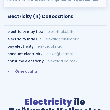
Elektrik ilk olarak evlerde aydınlatma için kullanıldı.
Electricity (n) Collocations
electricity may flow :
elektrik akabilir
electricity may run :
elektrik çalıştırabilir
buy electricity :
elektrik almak
conduct electricity :
elektriği iletmek
consume electricity :
elektrik tüketmek
11 Örnek daha
Electricity
ile