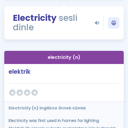
Puan Hesaplama
Electricity
sesli
Rehberlik Aracı
dinle
ÖSYM Sınav Takvimi
Kampanyalar
Blog
electricity (n)
İngilizce Gramer
elektrik
Electricity (n) ingilizce örnek cümle
Electricity was first used in homes for lighting.