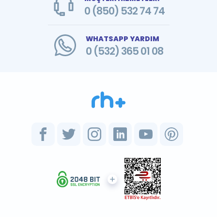
0 (850) 532 74 74
WHATSAPP YARDIM
0 (532) 365 01 08