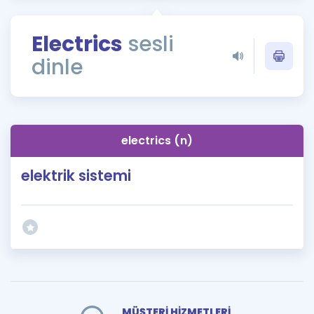
Puan Hesaplama
Electrics
sesli
Rehberlik Aracı
dinle
ÖSYM Sınav Takvimi
Kampanyalar
Blog
electrics (n)
İngilizce Gramer
elektrik sistemi
MÜŞTERİ HİZMETLERİ