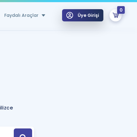
0
Faydalı Araçlar
Üye Girişi
klar
n Ücretsiz Kaynaklar
 için Özel Sözlük
Sepetin Şu An Boş.
ma
uan Hesaplama Aracı
i Hoca ile seni sınava hazırlayacak onlarca eğitim seni bekliyor!
Şifremi Hatırlamıyorum
GİRİŞ YAP
lizce
azırlananlar için Öneriler
kvimi
ÜYE DEĞİLİM
arı Tek Takvimde