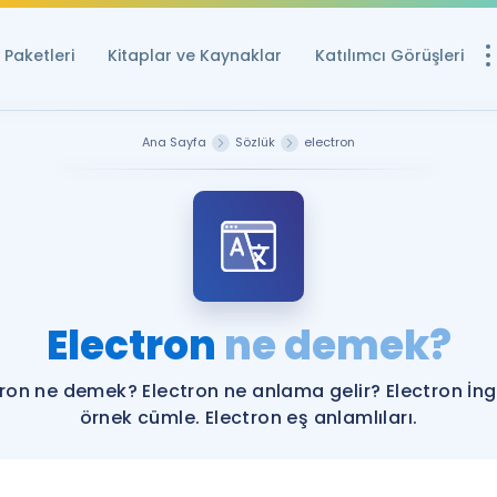
Paketleri
Kitaplar ve Kaynaklar
Katılımcı Görüşleri
Ücretsiz Kayna
Ana Sayfa
Sözlük
electron
YDS ve YÖKDİL içi
Sözlük
İngilizce Sınavları
Puan Hesapla
Electron
ne demek?
YDS ve YÖKDİL P
Remz
Rehberlik Aracı
tron ne demek? Electron ne anlama gelir? Electron İngi
YDS ve YÖKDİL'e H
örnek cümle. Electron eş anlamlıları.
ÖSYM Sınav Ta
Tüm ÖSYM Sınavl