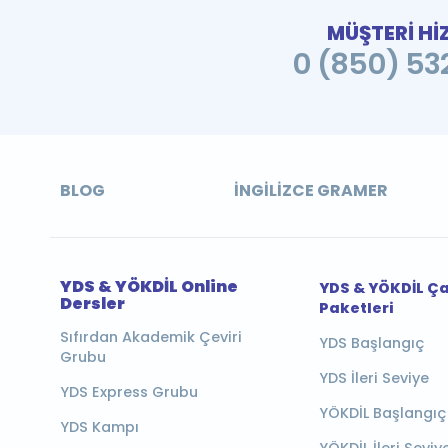
MÜŞTERİ Hİ
0 (850) 532
BLOG
İNGILIZCE GRAMER
YDS & YÖKDİL Online
YDS & YÖKDİL Ç
Dersler
Paketleri
Sıfırdan Akademik Çeviri
YDS Başlangıç
Grubu
YDS İleri Seviye
YDS Express Grubu
YÖKDİL Başlangıç
YDS Kampı