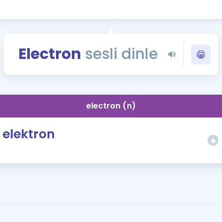
Kampanyalar
Eğitim ve Kitaplar
Blog
Electron
sesli dinle
YDS - YÖKDİL Tüm S
İngilizce Gram
İngilizce Gramer
electron (n)
elektron