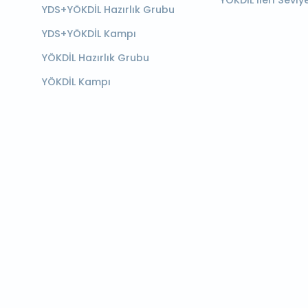
YÖKDİL İleri Seviy
YDS+YÖKDİL Hazırlık Grubu
YDS+YÖKDİL Kampı
YÖKDİL Hazırlık Grubu
YÖKDİL Kampı