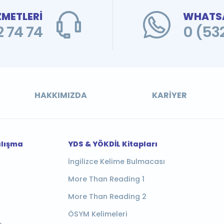
ZMETLERİ
WHATSA
 74 74
0 (53
HAKKIMIZDA
KARIYER
alışma
YDS & YÖKDİL Kitapları
İngilizce Kelime Bulmacası
More Than Reading 1
More Than Reading 2
ÖSYM Kelimeleri