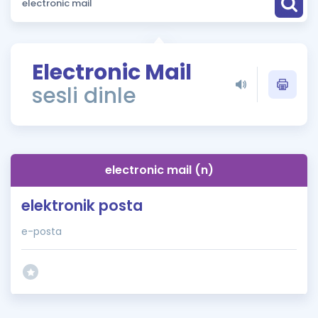
Puan Hesaplama
Rehberlik Aracı
Electronic Mail
ÖSYM Sınav Takvimi
sesli dinle
Kampanyalar
Blog
electronic mail (n)
İngilizce Gramer
elektronik posta
e-posta