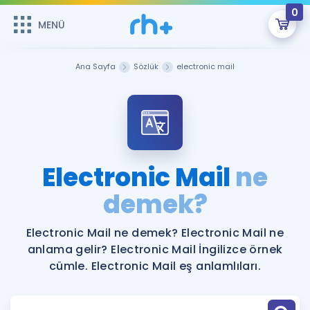
0
MENÜ
MENÜ
Üye Girişi
Ana Sayfa
Sözlük
electronic mail
Online Dersler
Sepetin Şu An Boş.
Çalışma Paketleri
Remzi Hoca ile seni sınava hazırlayacak onlarca eğitim seni
bekliyor!
Kitaplar ve Kaynaklar
GİRİŞ YAP
Electronic Mail
ne
Katılımcı Görüşleri
demek?
Şifremi Hatırlamıyorum
ÜYE DEĞİLİM
Faydalı Araçlar
Electronic Mail ne demek? Electronic Mail ne
anlama gelir? Electronic Mail İngilizce örnek
Ücretsiz Kaynaklar
Blog
İngilizce Gramer
cümle. Electronic Mail eş anlamlıları.
Hakkımızda
Kariyer
Sözlük
Soru & Cevap
İletişim