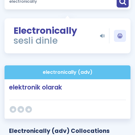
Puan Hesaplama
Rehberlik Aracı
Electronically
ÖSYM Sınav Takvimi
sesli dinle
Kampanyalar
Blog
electronically (adv)
İngilizce Gramer
elektronik olarak
Electronically (adv) Collocations