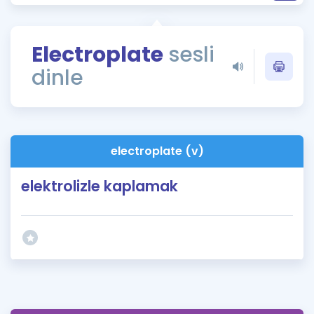
Puan Hesaplama
Rehberlik Aracı
Electroplate
sesli
dinle
ÖSYM Sınav Takvimi
Kampanyalar
Blog
electroplate (v)
İngilizce Gramer
elektrolizle kaplamak