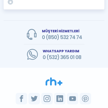
MÜŞTERİ HİZMETLERİ
0 (850) 532 74 74
WHATSAPP YARDIM
0 (532) 365 01 08