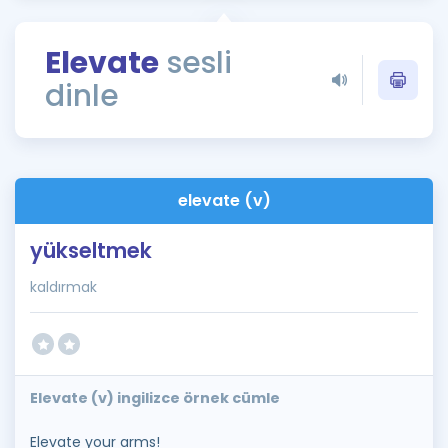
Puan Hesaplama
Elevate
sesli
Rehberlik Aracı
dinle
ÖSYM Sınav Takvimi
Kampanyalar
Blog
elevate (v)
İngilizce Gramer
yükseltmek
kaldırmak
Elevate (v) ingilizce örnek cümle
Elevate your arms!