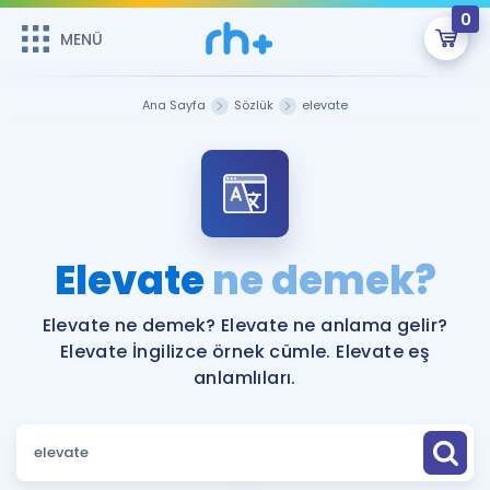
0
MENÜ
MENÜ
Üye Girişi
Ana Sayfa
Sözlük
elevate
Online Dersler
Sepetin Şu An Boş.
Çalışma Paketleri
Remzi Hoca ile seni sınava hazırlayacak onlarca eğitim seni
bekliyor!
Kitaplar ve Kaynaklar
GİRİŞ YAP
Elevate
ne demek?
Katılımcı Görüşleri
Şifremi Hatırlamıyorum
Elevate ne demek? Elevate ne anlama gelir?
Elevate İngilizce örnek cümle. Elevate eş
ÜYE DEĞİLİM
Faydalı Araçlar
anlamlıları.
Ücretsiz Kaynaklar
Blog
İngilizce Gramer
Hakkımızda
Kariyer
Sözlük
Soru & Cevap
İletişim