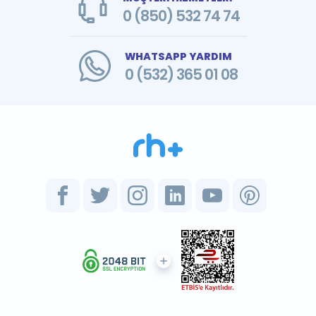
0 (850) 532 74 74
WHATSAPP YARDIM
0 (532) 365 01 08