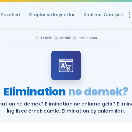
Paketleri
Kitaplar ve Kaynaklar
Katılımcı Görüşleri
Ücretsiz Kayna
Ana Sayfa
Sözlük
elimination
YDS ve YÖKDİL içi
Sözlük
İngilizce Sınavları
Puan Hesapla
Elimination
ne demek?
YDS ve YÖKDİL P
Remz
Rehberlik Aracı
ination ne demek? Elimination ne anlama gelir? Elimin
YDS ve YÖKDİL'e H
İngilizce örnek cümle. Elimination eş anlamlıları.
ÖSYM Sınav Ta
Tüm ÖSYM Sınavl