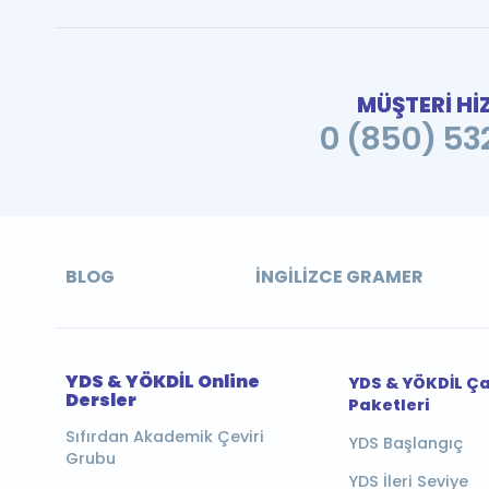
MÜŞTERİ Hİ
0 (850) 532
BLOG
İNGILIZCE GRAMER
YDS & YÖKDİL Online
YDS & YÖKDİL Ç
Dersler
Paketleri
Sıfırdan Akademik Çeviri
YDS Başlangıç
Grubu
YDS İleri Seviye