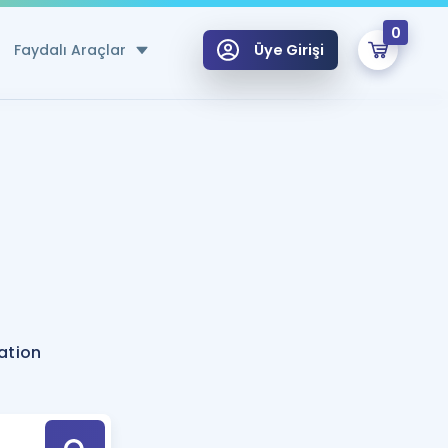
0
Faydalı Araçlar
Üye Girişi
klar
n Ücretsiz Kaynaklar
 için Özel Sözlük
Sepetin Şu An Boş.
ma
uan Hesaplama Aracı
i Hoca ile seni sınava hazırlayacak onlarca eğitim seni bekliyor!
Şifremi Hatırlamıyorum
GİRİŞ YAP
ation
azırlananlar için Öneriler
kvimi
ÜYE DEĞİLİM
arı Tek Takvimde