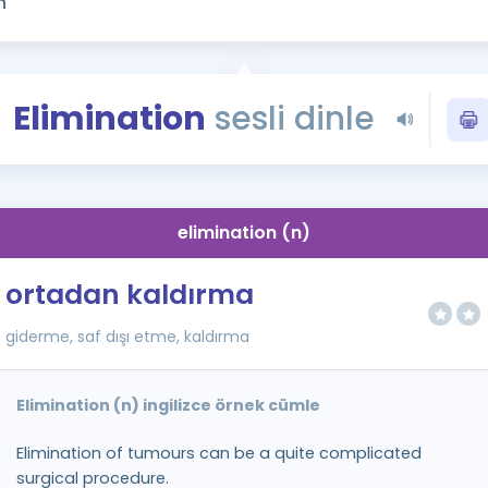
Kampanyalar
Eğitim ve Kitaplar
Blog
Elimination
sesli dinle
YDS - YÖKDİL Tüm S
İngilizce Gram
İngilizce Gramer
elimination (n)
ortadan kaldırma
giderme, saf dışı etme, kaldırma
Elimination (n) ingilizce örnek cümle
Elimination of tumours can be a quite complicated
surgical procedure.