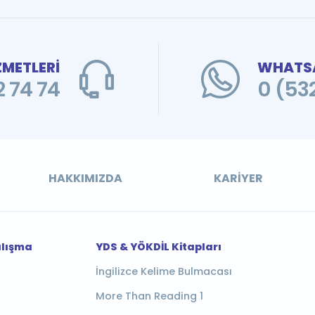
ZMETLERİ
WHATSA
 74 74
0 (53
HAKKIMIZDA
KARIYER
alışma
YDS & YÖKDİL Kitapları
İngilizce Kelime Bulmacası
More Than Reading 1