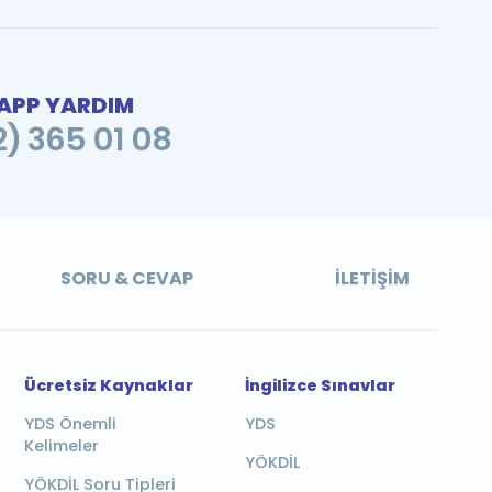
PP YARDIM
2) 365 01 08
SORU & CEVAP
İLETIŞIM
Ücretsiz Kaynaklar
İngilizce Sınavlar
YDS Önemli
YDS
Kelimeler
YÖKDİL
YÖKDİL Soru Tipleri