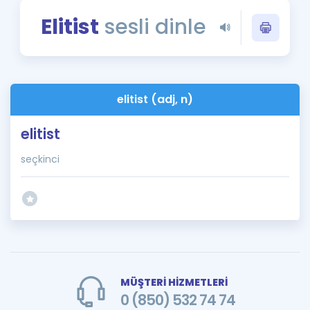
Puan Hesaplama
Elitist
sesli dinle
Rehberlik Aracı
ÖSYM Sınav Takvimi
elitist (adj, n)
Kampanyalar
elitist
Blog
seçkinci
İngilizce Gramer
MÜŞTERİ HİZMETLERİ
0 (850) 532 74 74