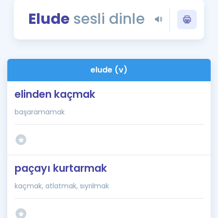
Puan Hesaplama
Elude
sesli dinle
Rehberlik Aracı
ÖSYM Sınav Takvimi
elude (v)
Kampanyalar
elinden kaçmak
Blog
başaramamak
İngilizce Gramer
paçayı kurtarmak
kaçmak, atlatmak, sıyrılmak