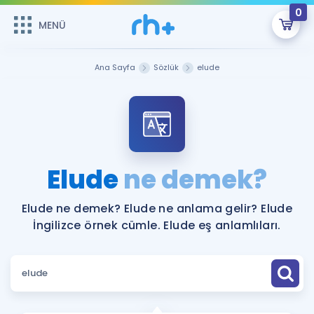
0
MENÜ
MENÜ
Üye Girişi
Ana Sayfa
Sözlük
elude
Online Dersler
Sepetin Şu An Boş.
Çalışma Paketleri
Remzi Hoca ile seni sınava hazırlayacak onlarca eğitim seni
bekliyor!
Kitaplar ve Kaynaklar
GİRİŞ YAP
Elude
ne demek?
Katılımcı Görüşleri
Şifremi Hatırlamıyorum
Elude ne demek? Elude ne anlama gelir? Elude
İngilizce örnek cümle. Elude eş anlamlıları.
ÜYE DEĞİLİM
Faydalı Araçlar
Ücretsiz Kaynaklar
Blog
İngilizce Gramer
Hakkımızda
Kariyer
Sözlük
Soru & Cevap
İletişim