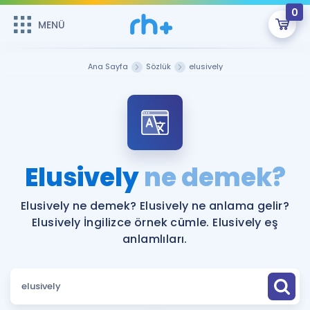
0
MENÜ
MENÜ
Üye Girişi
Ana Sayfa
Sözlük
elusively
Online Dersler
Sepetin Şu An Boş.
Çalışma Paketleri
Remzi Hoca ile seni sınava hazırlayacak onlarca eğitim seni
bekliyor!
Kitaplar ve Kaynaklar
GİRİŞ YAP
Elusively
ne demek?
Katılımcı Görüşleri
Şifremi Hatırlamıyorum
Elusively ne demek? Elusively ne anlama gelir?
Elusively İngilizce örnek cümle. Elusively eş
ÜYE DEĞİLİM
Faydalı Araçlar
anlamlıları.
Ücretsiz Kaynaklar
Blog
İngilizce Gramer
Hakkımızda
Kariyer
Sözlük
Soru & Cevap
İletişim