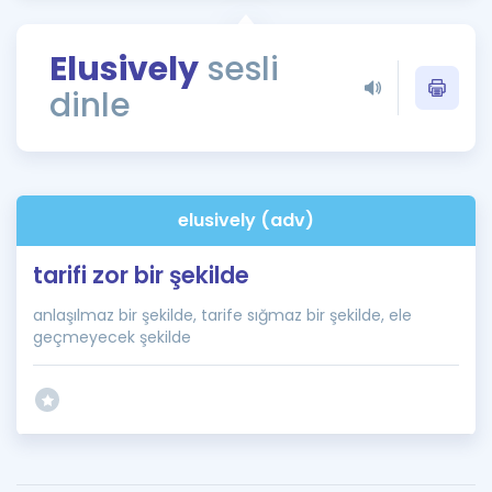
Puan Hesaplama
Elusively
sesli
Rehberlik Aracı
dinle
ÖSYM Sınav Takvimi
Kampanyalar
Blog
elusively (adv)
İngilizce Gramer
tarifi zor bir şekilde
anlaşılmaz bir şekilde, tarife sığmaz bir şekilde, ele
geçmeyecek şekilde