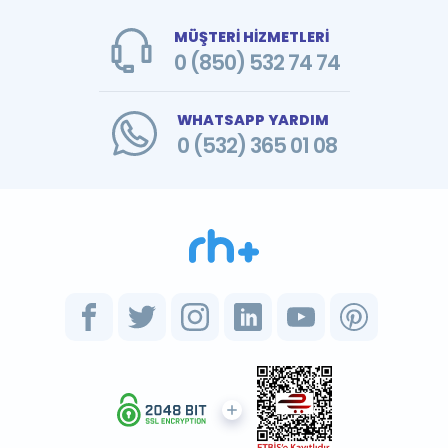
MÜŞTERİ HİZMETLERİ
0 (850) 532 74 74
WHATSAPP YARDIM
0 (532) 365 01 08