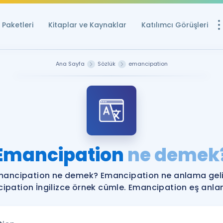
Paketleri
Kitaplar ve Kaynaklar
Katılımcı Görüşleri
Ücretsiz Kayna
Ana Sayfa
Sözlük
emancipation
YDS ve YÖKDİL içi
Sözlük
İngilizce Sınavları
Puan Hesapla
Emancipation
ne demek
YDS ve YÖKDİL P
Remz
Rehberlik Aracı
mancipation ne demek? Emancipation ne anlama geli
YDS ve YÖKDİL'e H
ipation İngilizce örnek cümle. Emancipation eş anlaml
ÖSYM Sınav Ta
Tüm ÖSYM Sınavl