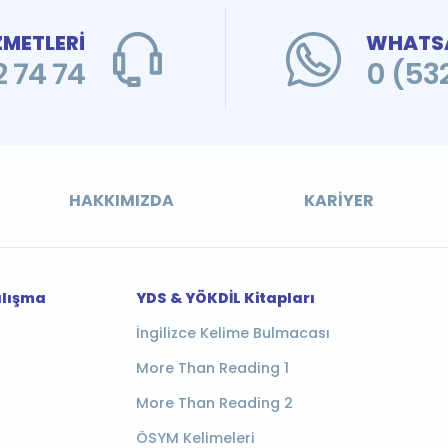
ZMETLERİ
WHATSA
 74 74
0 (53
HAKKIMIZDA
KARIYER
alışma
YDS & YÖKDİL Kitapları
İngilizce Kelime Bulmacası
More Than Reading 1
More Than Reading 2
ÖSYM Kelimeleri