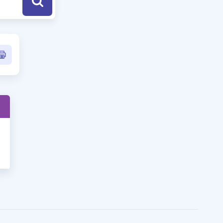
a Özel Fırsatlar
ınavlarla İlgili Haberler
er
 ve Konu Anlatımı