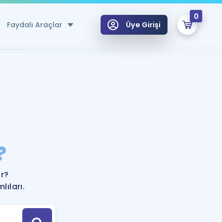
0
Faydalı Araçlar
Üye Girişi
klar
n Ücretsiz Kaynaklar
 için Özel Sözlük
Sepetin Şu An Boş.
ma
?
uan Hesaplama Aracı
i Hoca ile seni sınava hazırlayacak onlarca eğitim seni bekliyor!
Şifremi Hatırlamıyorum
GİRİŞ YAP
r?
azırlananlar için Öneriler
ıları.
kvimi
ÜYE DEĞİLİM
arı Tek Takvimde