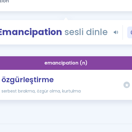
Kampanyalar
Eğitim ve Kitaplar
Blog
Emancipation
sesli dinle
YDS - YÖKDİL Tüm S
İngilizce Gram
İngilizce Gramer
emancipation (n)
özgürleştirme
serbest bırakma, özgür olma, kurtulma