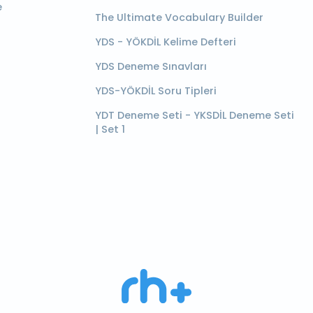
e
The Ultimate Vocabulary Builder
YDS - YÖKDİL Kelime Defteri
YDS Deneme Sınavları
YDS-YÖKDİL Soru Tipleri
YDT Deneme Seti - YKSDİL Deneme Seti
| Set 1