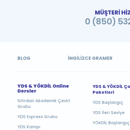
MÜŞTERİ Hİ
0 (850) 532
BLOG
İNGILIZCE GRAMER
YDS & YÖKDİL Online
YDS & YÖKDİL Ç
Dersler
Paketleri
Sıfırdan Akademik Çeviri
YDS Başlangıç
Grubu
YDS İleri Seviye
YDS Express Grubu
YÖKDİL Başlangıç
YDS Kampı