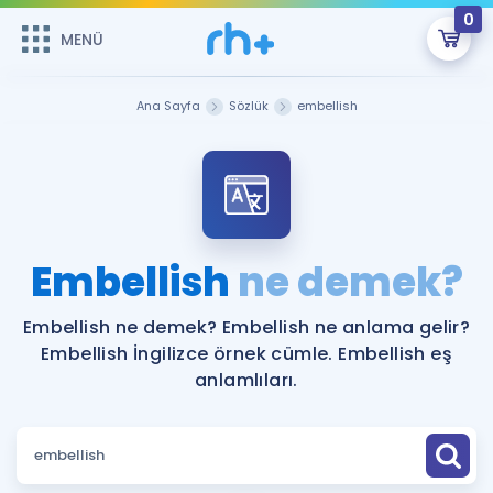
0
MENÜ
MENÜ
Üye Girişi
Ana Sayfa
Sözlük
embellish
Online Dersler
Sepetin Şu An Boş.
Çalışma Paketleri
Remzi Hoca ile seni sınava hazırlayacak onlarca eğitim seni
bekliyor!
Kitaplar ve Kaynaklar
GİRİŞ YAP
Embellish
ne demek?
Katılımcı Görüşleri
Şifremi Hatırlamıyorum
Embellish ne demek? Embellish ne anlama gelir?
Embellish İngilizce örnek cümle. Embellish eş
ÜYE DEĞİLİM
Faydalı Araçlar
anlamlıları.
Ücretsiz Kaynaklar
Blog
İngilizce Gramer
Hakkımızda
Kariyer
Sözlük
Soru & Cevap
İletişim