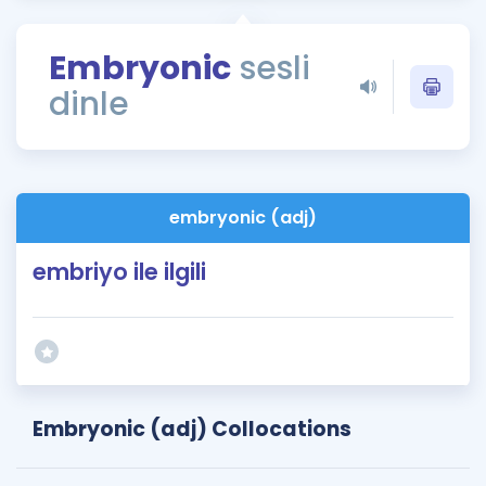
Puan Hesaplama
Embryonic
sesli
Rehberlik Aracı
dinle
ÖSYM Sınav Takvimi
Kampanyalar
Blog
embryonic (adj)
İngilizce Gramer
embriyo ile ilgili
Embryonic (adj) Collocations