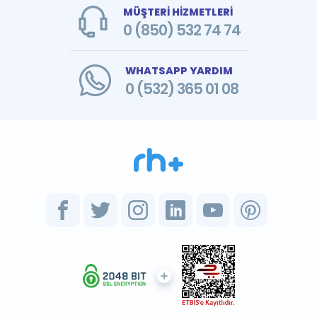
MÜŞTERİ HİZMETLERİ
0 (850) 532 74 74
WHATSAPP YARDIM
0 (532) 365 01 08