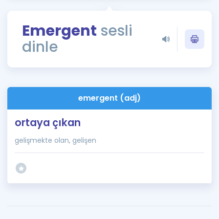
Puan Hesaplama
Emergent
sesli
Rehberlik Aracı
dinle
ÖSYM Sınav Takvimi
Kampanyalar
Blog
emergent (adj)
İngilizce Gramer
ortaya çıkan
gelişmekte olan, gelişen