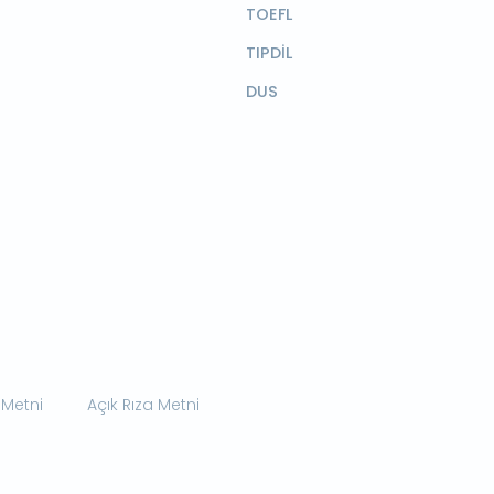
TOEFL
TIPDİL
DUS
 Metni
Açık Rıza Metni