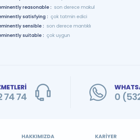
eminently reasonable :
son derece makul
eminently satisfying :
çok tatmin edici
eminently sensible :
son derece mantıklı
eminently suitable :
çok uygun
ZMETLERİ
WHATSA
 74 74
0 (53
HAKKIMIZDA
KARIYER