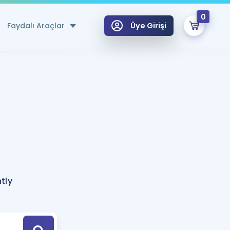
0
Faydalı Araçlar
Üye Girişi
klar
n Ücretsiz Kaynaklar
 için Özel Sözlük
Sepetin Şu An Boş.
ma
uan Hesaplama Aracı
i Hoca ile seni sınava hazırlayacak onlarca eğitim seni bekliyor!
Şifremi Hatırlamıyorum
GİRİŞ YAP
tly
azırlananlar için Öneriler
kvimi
ÜYE DEĞİLİM
arı Tek Takvimde