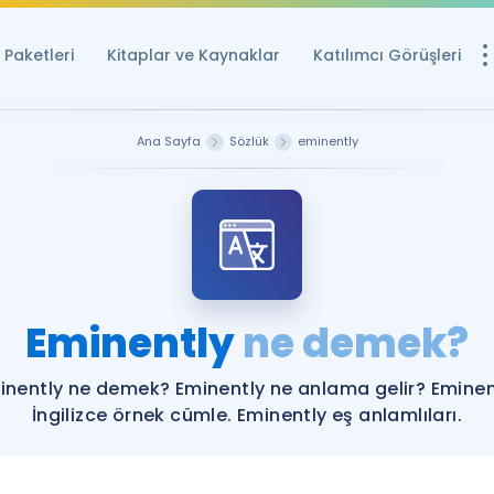
Paketleri
Kitaplar ve Kaynaklar
Katılımcı Görüşleri
Ücretsiz Kayna
Ana Sayfa
Sözlük
eminently
YDS ve YÖKDİL içi
Sözlük
İngilizce Sınavları
Puan Hesapla
Eminently
ne demek?
YDS ve YÖKDİL P
Remz
Rehberlik Aracı
inently ne demek? Eminently ne anlama gelir? Eminen
YDS ve YÖKDİL'e H
İngilizce örnek cümle. Eminently eş anlamlıları.
ÖSYM Sınav Ta
Tüm ÖSYM Sınavl