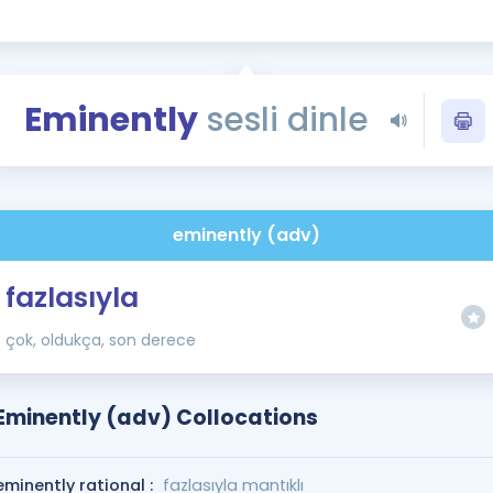
Kampanyalar
Eğitim ve Kitaplar
Blog
Eminently
sesli dinle
YDS - YÖKDİL Tüm S
İngilizce Gram
İngilizce Gramer
eminently (adv)
fazlasıyla
çok, oldukça, son derece
Eminently (adv) Collocations
eminently rational :
fazlasıyla mantıklı