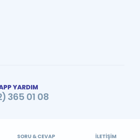
PP YARDIM
2) 365 01 08
SORU & CEVAP
İLETIŞIM