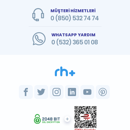
MÜŞTERİ HİZMETLERİ
0 (850) 532 74 74
WHATSAPP YARDIM
0 (532) 365 01 08