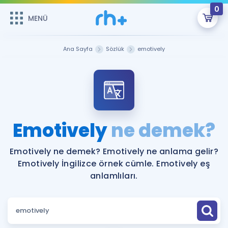
0
MENÜ
MENÜ
Üye Girişi
Ana Sayfa
Sözlük
emotively
Online Dersler
Sepetin Şu An Boş.
Çalışma Paketleri
Remzi Hoca ile seni sınava hazırlayacak onlarca eğitim seni
bekliyor!
Kitaplar ve Kaynaklar
GİRİŞ YAP
Emotively
ne demek?
Katılımcı Görüşleri
Şifremi Hatırlamıyorum
Emotively ne demek? Emotively ne anlama gelir?
Emotively İngilizce örnek cümle. Emotively eş
ÜYE DEĞİLİM
Faydalı Araçlar
anlamlıları.
Ücretsiz Kaynaklar
Blog
İngilizce Gramer
Hakkımızda
Kariyer
Sözlük
Soru & Cevap
İletişim