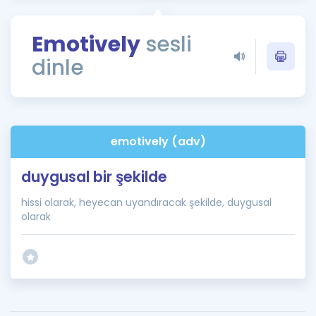
Puan Hesaplama
Emotively
sesli
Rehberlik Aracı
dinle
ÖSYM Sınav Takvimi
Kampanyalar
Blog
emotively (adv)
İngilizce Gramer
duygusal bir şekilde
hissi olarak, heyecan uyandıracak şekilde, duygusal
olarak