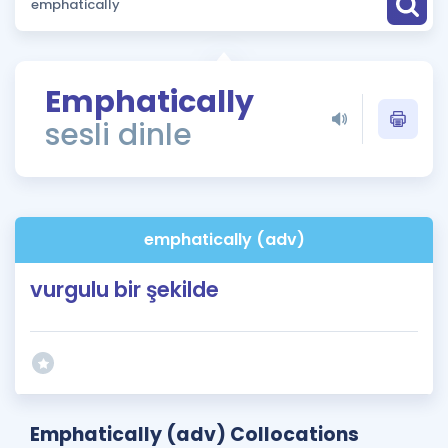
Puan Hesaplama
Rehberlik Aracı
Emphatically
ÖSYM Sınav Takvimi
sesli dinle
Kampanyalar
Blog
emphatically (adv)
İngilizce Gramer
vurgulu bir şekilde
Emphatically (adv) Collocations