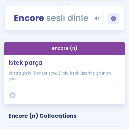
Puan Hesaplama
Encore
sesli dinle
Rehberlik Aracı
ÖSYM Sınav Takvimi
Kampanyalar
encore (n)
Blog
istek parça
İngilizce Gramer
ekstra şarkı (konser sonu), bis, istek üzerine çalınan
şarkı
Encore (n) Collocations