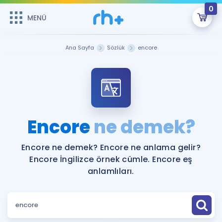
0
MENÜ
MENÜ
Üye Girişi
Ana Sayfa
Sözlük
encore
Online Dersler
Sepetin Şu An Boş.
Çalışma Paketleri
Remzi Hoca ile seni sınava hazırlayacak onlarca eğitim seni
bekliyor!
Kitaplar ve Kaynaklar
GİRİŞ YAP
Encore
ne demek?
Katılımcı Görüşleri
Şifremi Hatırlamıyorum
Encore ne demek? Encore ne anlama gelir?
Encore İngilizce örnek cümle. Encore eş
ÜYE DEĞİLİM
Faydalı Araçlar
anlamlıları.
Ücretsiz Kaynaklar
Blog
İngilizce Gramer
Hakkımızda
Kariyer
Sözlük
Soru & Cevap
İletişim