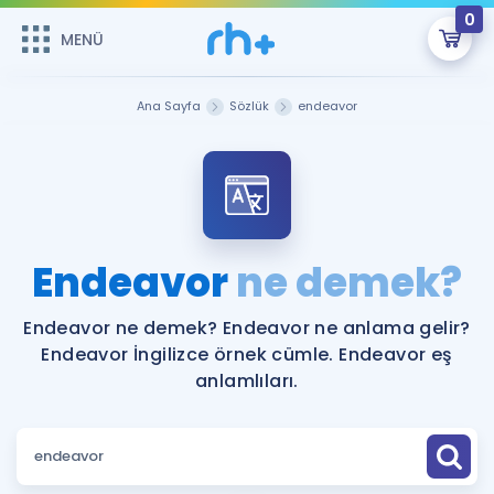
0
MENÜ
MENÜ
Üye Girişi
Ana Sayfa
Sözlük
endeavor
Online Dersler
Sepetin Şu An Boş.
Çalışma Paketleri
Remzi Hoca ile seni sınava hazırlayacak onlarca eğitim seni
bekliyor!
Kitaplar ve Kaynaklar
GİRİŞ YAP
Endeavor
ne demek?
Katılımcı Görüşleri
Şifremi Hatırlamıyorum
Endeavor ne demek? Endeavor ne anlama gelir?
Endeavor İngilizce örnek cümle. Endeavor eş
ÜYE DEĞİLİM
Faydalı Araçlar
anlamlıları.
Ücretsiz Kaynaklar
Blog
İngilizce Gramer
Hakkımızda
Kariyer
Sözlük
Soru & Cevap
İletişim