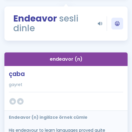
Puan Hesaplama
Endeavor
sesli
Rehberlik Aracı
dinle
ÖSYM Sınav Takvimi
Kampanyalar
Blog
endeavor (n)
İngilizce Gramer
çaba
gayret
Endeavor (n) ingilizce örnek cümle
His endeavour to learn languages proved quite