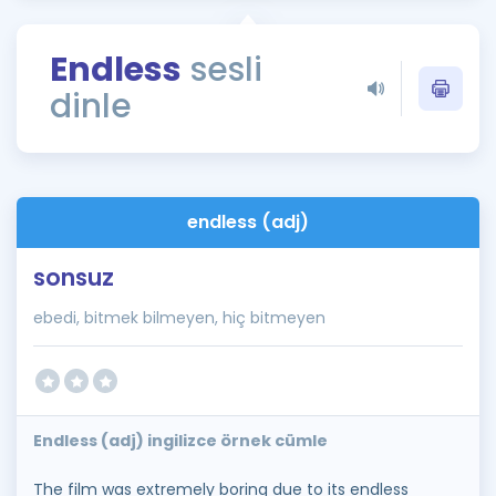
Puan Hesaplama
Endless
sesli
Rehberlik Aracı
dinle
ÖSYM Sınav Takvimi
Kampanyalar
Blog
endless (adj)
İngilizce Gramer
sonsuz
ebedi, bitmek bilmeyen, hiç bitmeyen
Endless (adj) ingilizce örnek cümle
The film was extremely boring due to its endless