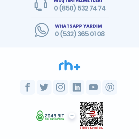
MÜŞTERİ HİZMETLERİ
0 (850) 532 74 74
WHATSAPP YARDIM
0 (532) 365 01 08