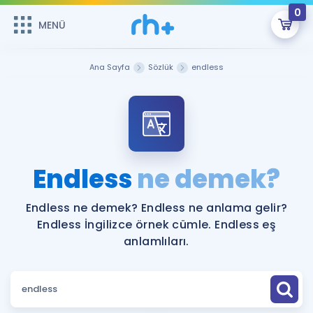
0
MENÜ
MENÜ
Üye Girişi
Ana Sayfa
Sözlük
endless
Online Dersler
Sepetin Şu An Boş.
Çalışma Paketleri
Remzi Hoca ile seni sınava hazırlayacak onlarca eğitim seni
bekliyor!
Kitaplar ve Kaynaklar
GİRİŞ YAP
Endless
ne demek?
Katılımcı Görüşleri
Şifremi Hatırlamıyorum
Endless ne demek? Endless ne anlama gelir?
Endless İngilizce örnek cümle. Endless eş
ÜYE DEĞİLİM
Faydalı Araçlar
anlamlıları.
Ücretsiz Kaynaklar
Blog
İngilizce Gramer
Hakkımızda
Kariyer
Sözlük
Soru & Cevap
İletişim