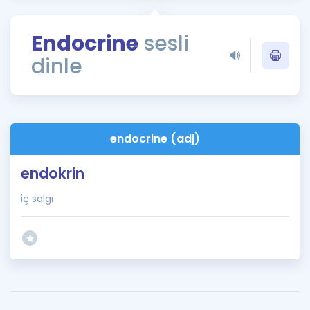
Puan Hesaplama
Endocrine
sesli
Rehberlik Aracı
dinle
ÖSYM Sınav Takvimi
Kampanyalar
Blog
endocrine (adj)
İngilizce Gramer
endokrin
iç salgı