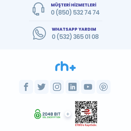
MÜŞTERİ HİZMETLERİ
0 (850) 532 74 74
WHATSAPP YARDIM
0 (532) 365 01 08