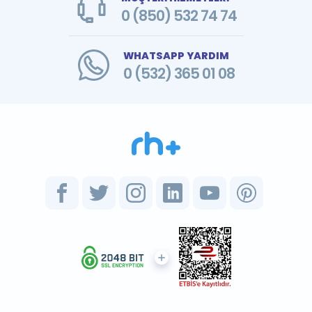
0 (850) 532 74 74
WHATSAPP YARDIM
0 (532) 365 01 08