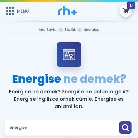
0
MENÜ
MENÜ
Üye Girişi
Ana Sayfa
Sözlük
energise
Online Dersler
Sepetin Şu An Boş.
Çalışma Paketleri
Remzi Hoca ile seni sınava hazırlayacak onlarca eğitim seni
bekliyor!
Kitaplar ve Kaynaklar
GİRİŞ YAP
Energise
ne demek?
Katılımcı Görüşleri
Şifremi Hatırlamıyorum
Energise ne demek? Energise ne anlama gelir?
Energise İngilizce örnek cümle. Energise eş
ÜYE DEĞİLİM
Faydalı Araçlar
anlamlıları.
Ücretsiz Kaynaklar
Blog
İngilizce Gramer
Hakkımızda
Kariyer
Sözlük
Soru & Cevap
İletişim