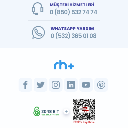
MÜŞTERİ HİZMETLERİ
0 (850) 532 74 74
WHATSAPP YARDIM
0 (532) 365 01 08