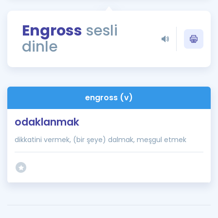
Puan Hesaplama
Engross
sesli
Rehberlik Aracı
dinle
ÖSYM Sınav Takvimi
Kampanyalar
Blog
engross (v)
İngilizce Gramer
odaklanmak
dikkatini vermek, (bir şeye) dalmak, meşgul etmek