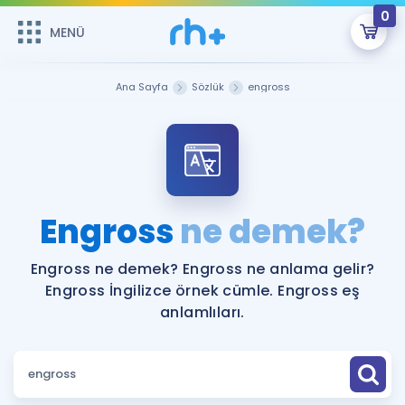
0
MENÜ
MENÜ
Üye Girişi
Ana Sayfa
Sözlük
engross
Online Dersler
Sepetin Şu An Boş.
Çalışma Paketleri
Remzi Hoca ile seni sınava hazırlayacak onlarca eğitim seni
bekliyor!
Kitaplar ve Kaynaklar
GİRİŞ YAP
Engross
ne demek?
Katılımcı Görüşleri
Şifremi Hatırlamıyorum
Engross ne demek? Engross ne anlama gelir?
Engross İngilizce örnek cümle. Engross eş
ÜYE DEĞİLİM
Faydalı Araçlar
anlamlıları.
Ücretsiz Kaynaklar
Blog
İngilizce Gramer
Hakkımızda
Kariyer
Sözlük
Soru & Cevap
İletişim