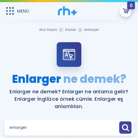
0
MENÜ
MENÜ
Üye Girişi
Ana Sayfa
Sözlük
enlarger
Online Dersler
Sepetin Şu An Boş.
Çalışma Paketleri
Remzi Hoca ile seni sınava hazırlayacak onlarca eğitim seni
bekliyor!
Kitaplar ve Kaynaklar
GİRİŞ YAP
Enlarger
ne demek?
Katılımcı Görüşleri
Şifremi Hatırlamıyorum
Enlarger ne demek? Enlarger ne anlama gelir?
Enlarger İngilizce örnek cümle. Enlarger eş
ÜYE DEĞİLİM
Faydalı Araçlar
anlamlıları.
Ücretsiz Kaynaklar
Blog
İngilizce Gramer
Hakkımızda
Kariyer
Sözlük
Soru & Cevap
İletişim