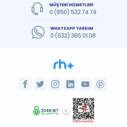
MÜŞTERİ HİZMETLERİ
0 (850) 532 74 74
WHATSAPP YARDIM
0 (532) 365 01 08