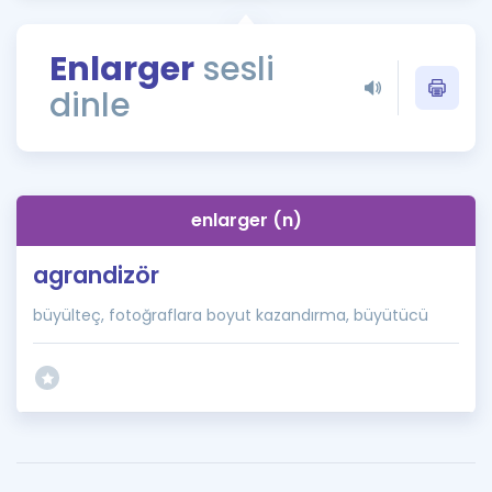
Puan Hesaplama
Enlarger
sesli
Rehberlik Aracı
dinle
ÖSYM Sınav Takvimi
Kampanyalar
Blog
enlarger (n)
İngilizce Gramer
agrandizör
büyülteç, fotoğraflara boyut kazandırma, büyütücü