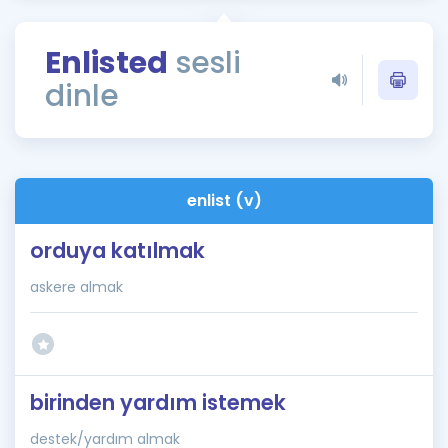
Puan Hesaplama
Enlisted
sesli
Rehberlik Aracı
dinle
ÖSYM Sınav Takvimi
Kampanyalar
Blog
enlist (v)
İngilizce Gramer
orduya katılmak
askere almak
birinden yardım istemek
destek/yardım almak