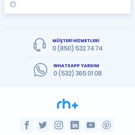
MÜŞTERİ HİZMETLERİ
0 (850) 532 74 74
WHATSAPP YARDIM
0 (532) 365 01 08