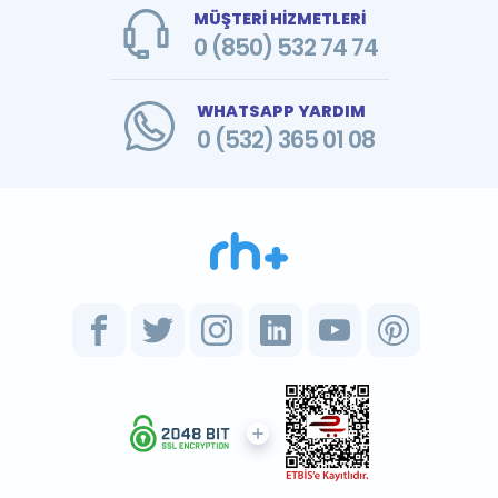
MÜŞTERİ HİZMETLERİ
0 (850) 532 74 74
WHATSAPP YARDIM
0 (532) 365 01 08