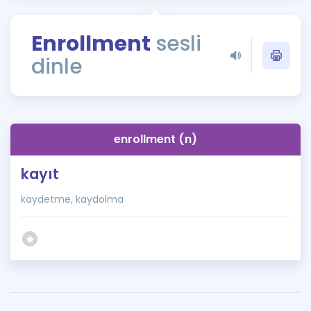
Puan Hesaplama
Enrollment
sesli
Rehberlik Aracı
dinle
ÖSYM Sınav Takvimi
Kampanyalar
Blog
enrollment (n)
İngilizce Gramer
kayıt
kaydetme, kaydolma