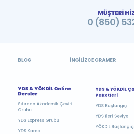
MÜŞTERİ Hİ
0 (850) 532
BLOG
İNGILIZCE GRAMER
YDS & YÖKDİL Online
YDS & YÖKDİL Ç
Dersler
Paketleri
Sıfırdan Akademik Çeviri
YDS Başlangıç
Grubu
YDS İleri Seviye
YDS Express Grubu
YÖKDİL Başlangıç
YDS Kampı