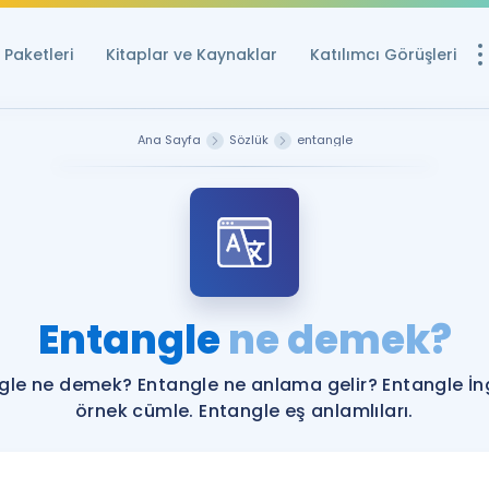
Paketleri
Kitaplar ve Kaynaklar
Katılımcı Görüşleri
Ücretsiz Kayna
Ana Sayfa
Sözlük
entangle
YDS ve YÖKDİL içi
Sözlük
İngilizce Sınavları
Puan Hesapla
Entangle
ne demek?
YDS ve YÖKDİL P
Remz
Rehberlik Aracı
gle ne demek? Entangle ne anlama gelir? Entangle İng
YDS ve YÖKDİL'e H
örnek cümle. Entangle eş anlamlıları.
ÖSYM Sınav Ta
Tüm ÖSYM Sınavl