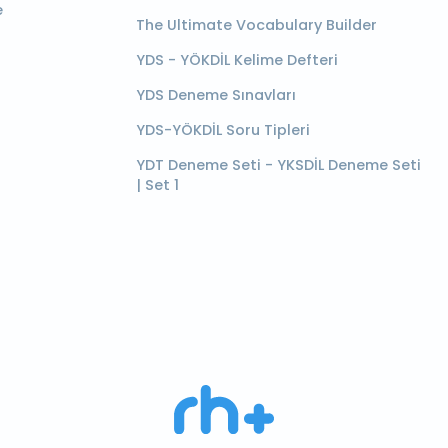
e
The Ultimate Vocabulary Builder
YDS - YÖKDİL Kelime Defteri
YDS Deneme Sınavları
YDS-YÖKDİL Soru Tipleri
YDT Deneme Seti - YKSDİL Deneme Seti
| Set 1