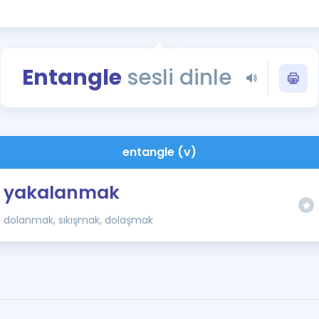
Kampanyalar
Eğitim ve Kitaplar
Blog
Entangle
sesli dinle
YDS - YÖKDİL Tüm S
İngilizce Gram
İngilizce Gramer
entangle (v)
yakalanmak
dolanmak, sıkışmak, dolaşmak