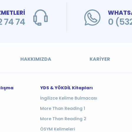
ZMETLERİ
WHATSA
 74 74
0 (53
HAKKIMIZDA
KARIYER
alışma
YDS & YÖKDİL Kitapları
İngilizce Kelime Bulmacası
More Than Reading 1
More Than Reading 2
ÖSYM Kelimeleri