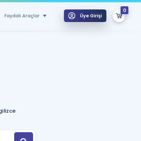
0
Faydalı Araçlar
Üye Girişi
klar
n Ücretsiz Kaynaklar
 için Özel Sözlük
Sepetin Şu An Boş.
ma
uan Hesaplama Aracı
i Hoca ile seni sınava hazırlayacak onlarca eğitim seni bekliyor!
Şifremi Hatırlamıyorum
GİRİŞ YAP
ilizce
azırlananlar için Öneriler
kvimi
ÜYE DEĞİLİM
arı Tek Takvimde