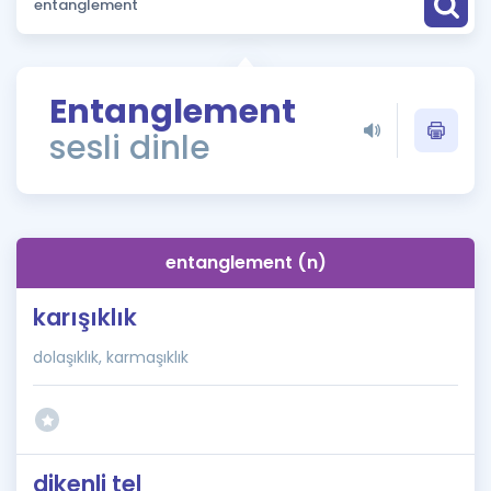
Puan Hesaplama
Rehberlik Aracı
Entanglement
ÖSYM Sınav Takvimi
sesli dinle
Kampanyalar
Blog
entanglement (n)
İngilizce Gramer
karışıklık
dolaşıklık, karmaşıklık
dikenli tel