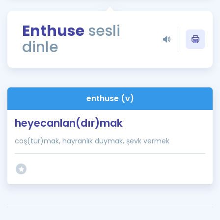
Puan Hesaplama
Enthuse
sesli
Rehberlik Aracı
dinle
ÖSYM Sınav Takvimi
Kampanyalar
Blog
enthuse (v)
İngilizce Gramer
heyecanlan(dır)mak
coş(tur)mak, hayranlık duymak, şevk vermek