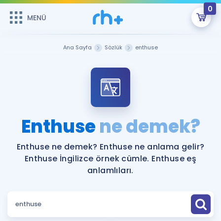
0
MENÜ
MENÜ
Üye Girişi
Ana Sayfa
Sözlük
enthuse
Online Dersler
Sepetin Şu An Boş.
Çalışma Paketleri
Remzi Hoca ile seni sınava hazırlayacak onlarca eğitim seni
bekliyor!
Kitaplar ve Kaynaklar
GİRİŞ YAP
Enthuse
ne demek?
Katılımcı Görüşleri
Şifremi Hatırlamıyorum
Enthuse ne demek? Enthuse ne anlama gelir?
Enthuse İngilizce örnek cümle. Enthuse eş
ÜYE DEĞİLİM
Faydalı Araçlar
anlamlıları.
Ücretsiz Kaynaklar
Blog
İngilizce Gramer
Hakkımızda
Kariyer
Sözlük
Soru & Cevap
İletişim