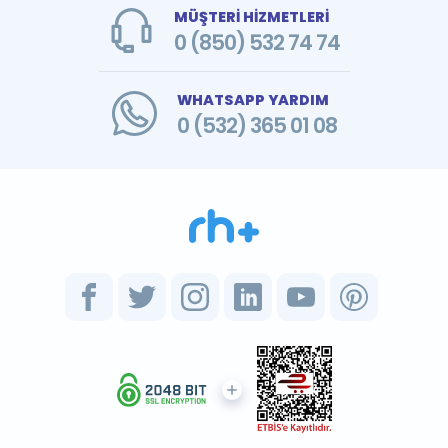
MÜŞTERİ HİZMETLERİ
0 (850) 532 74 74
WHATSAPP YARDIM
0 (532) 365 01 08