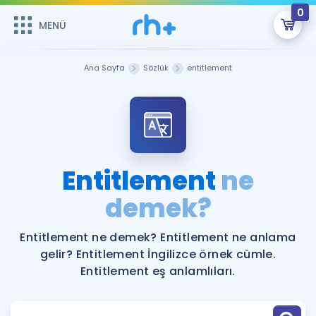
0
MENÜ
MENÜ
Üye Girişi
Ana Sayfa
Sözlük
entitlement
Online Dersler
Sepetin Şu An Boş.
Çalışma Paketleri
Remzi Hoca ile seni sınava hazırlayacak onlarca eğitim seni
bekliyor!
Kitaplar ve Kaynaklar
GİRİŞ YAP
Entitlement
ne
Katılımcı Görüşleri
demek?
Şifremi Hatırlamıyorum
ÜYE DEĞİLİM
Faydalı Araçlar
Entitlement ne demek? Entitlement ne anlama
gelir? Entitlement İngilizce örnek cümle.
Ücretsiz Kaynaklar
Blog
İngilizce Gramer
Entitlement eş anlamlıları.
Hakkımızda
Kariyer
Sözlük
Soru & Cevap
İletişim