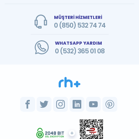
MÜŞTERİ HİZMETLERİ
0 (850) 532 74 74
WHATSAPP YARDIM
0 (532) 365 01 08