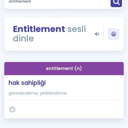
Puan Hesaplama
Rehberlik Aracı
Entitlement
sesli
ÖSYM Sınav Takvimi
dinle
Kampanyalar
Blog
entitlement (n)
İngilizce Gramer
hak sahipliği
görevlendirme, yetkilendirme