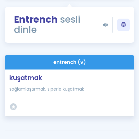
Puan Hesaplama
Entrench
sesli
Rehberlik Aracı
dinle
ÖSYM Sınav Takvimi
Kampanyalar
Blog
entrench (v)
İngilizce Gramer
kuşatmak
sağlamlaştırmak, siperle kuşatmak