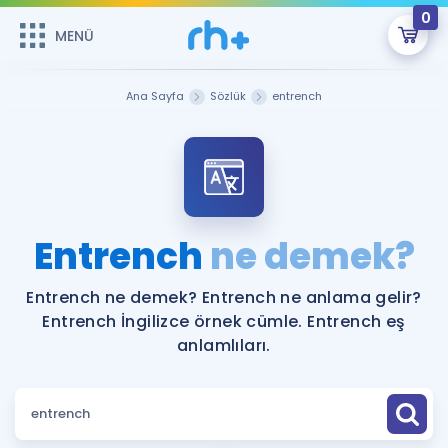
0
MENÜ
MENÜ
Üye Girişi
Ana Sayfa
Sözlük
entrench
Online Dersler
Sepetin Şu An Boş.
Çalışma Paketleri
Remzi Hoca ile seni sınava hazırlayacak onlarca eğitim seni
bekliyor!
Kitaplar ve Kaynaklar
GİRİŞ YAP
Entrench
ne demek?
Katılımcı Görüşleri
Şifremi Hatırlamıyorum
Entrench ne demek? Entrench ne anlama gelir?
Entrench İngilizce örnek cümle. Entrench eş
ÜYE DEĞİLİM
Faydalı Araçlar
anlamlıları.
Ücretsiz Kaynaklar
Blog
İngilizce Gramer
Hakkımızda
Kariyer
Sözlük
Soru & Cevap
İletişim