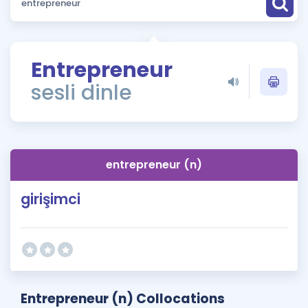
Puan Hesaplama
Rehberlik Aracı
Entrepreneur
ÖSYM Sınav Takvimi
sesli dinle
Kampanyalar
Blog
entrepreneur (n)
İngilizce Gramer
girişimci
Entrepreneur (n) Collocations