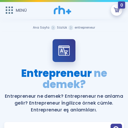
0
MENÜ
MENÜ
Üye Girişi
Ana Sayfa
Sözlük
entrepreneur
Online Dersler
Sepetin Şu An Boş.
Çalışma Paketleri
Remzi Hoca ile seni sınava hazırlayacak onlarca eğitim seni
bekliyor!
Kitaplar ve Kaynaklar
GİRİŞ YAP
Entrepreneur
ne
Katılımcı Görüşleri
demek?
Şifremi Hatırlamıyorum
ÜYE DEĞİLİM
Faydalı Araçlar
Entrepreneur ne demek? Entrepreneur ne anlama
gelir? Entrepreneur İngilizce örnek cümle.
Ücretsiz Kaynaklar
Blog
İngilizce Gramer
Entrepreneur eş anlamlıları.
Hakkımızda
Kariyer
Sözlük
Soru & Cevap
İletişim