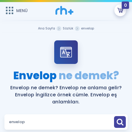
0
MENÜ
MENÜ
Üye Girişi
Ana Sayfa
Sözlük
envelop
Online Dersler
Sepetin Şu An Boş.
Çalışma Paketleri
Remzi Hoca ile seni sınava hazırlayacak onlarca eğitim seni
bekliyor!
Kitaplar ve Kaynaklar
GİRİŞ YAP
Envelop
ne demek?
Katılımcı Görüşleri
Şifremi Hatırlamıyorum
Envelop ne demek? Envelop ne anlama gelir?
Envelop İngilizce örnek cümle. Envelop eş
ÜYE DEĞİLİM
Faydalı Araçlar
anlamlıları.
Ücretsiz Kaynaklar
Blog
İngilizce Gramer
Hakkımızda
Kariyer
Sözlük
Soru & Cevap
İletişim