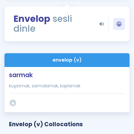
Puan Hesaplama
Envelop
sesli
Rehberlik Aracı
dinle
ÖSYM Sınav Takvimi
Kampanyalar
Blog
envelop (v)
İngilizce Gramer
sarmak
kuşatmak, sarmalamak, kaplamak
Envelop (v) Collocations