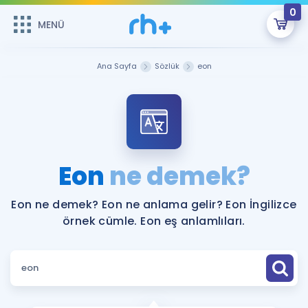
0
MENÜ
MENÜ
Üye Girişi
Ana Sayfa
Sözlük
eon
Online Dersler
Sepetin Şu An Boş.
Çalışma Paketleri
Remzi Hoca ile seni sınava hazırlayacak onlarca eğitim seni
bekliyor!
Kitaplar ve Kaynaklar
GİRİŞ YAP
Eon
ne demek?
Katılımcı Görüşleri
Şifremi Hatırlamıyorum
Eon ne demek? Eon ne anlama gelir? Eon İngilizce
örnek cümle. Eon eş anlamlıları.
ÜYE DEĞİLİM
Faydalı Araçlar
Ücretsiz Kaynaklar
Blog
İngilizce Gramer
Hakkımızda
Kariyer
Sözlük
Soru & Cevap
İletişim