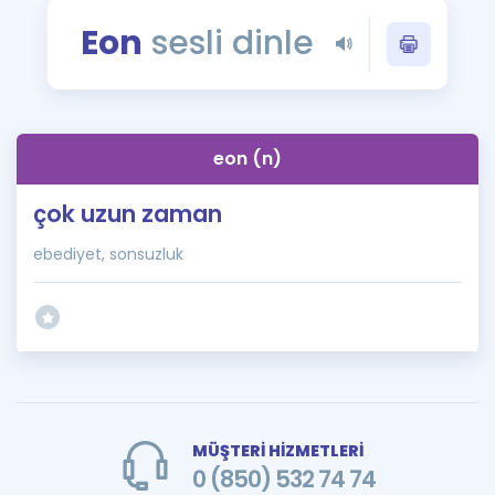
Puan Hesaplama
Eon
sesli dinle
Rehberlik Aracı
ÖSYM Sınav Takvimi
eon (n)
Kampanyalar
çok uzun zaman
Blog
ebediyet, sonsuzluk
İngilizce Gramer
MÜŞTERİ HİZMETLERİ
0 (850) 532 74 74